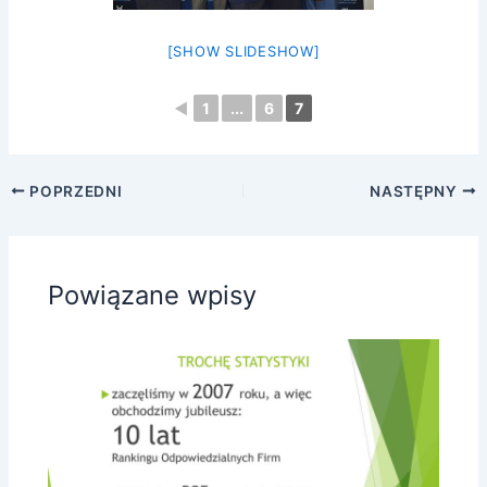
[SHOW SLIDESHOW]
◄
1
...
6
7
POPRZEDNI
NASTĘPNY
Powiązane wpisy