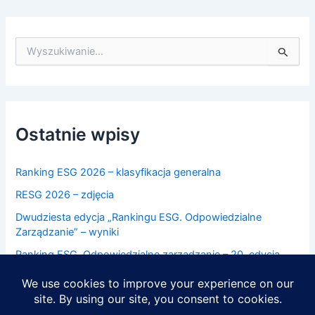
S
z
u
k
a
j
d
Ostatnie wpisy
l
a
:
Ranking ESG 2026 – klasyfikacja generalna
RESG 2026 – zdjęcia
Dwudziesta edycja „Rankingu ESG. Odpowiedzialne
Zarządzanie” – wyniki
Ranking ESG. Odpowiedzialne zarządzanie – 20. edycja
Ranking ESG 2025 – klasyfikacja generalna