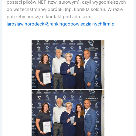
postaci plików NEF (tzw. surowym), czyli wygodniejszych
do wszechstronnej obróbki (np. korekta koloru). W razie
potrzeby proszę o kontakt pod adresem:
jaroslaw.horodecki@rankingodpowiedzialnychfirm.pl